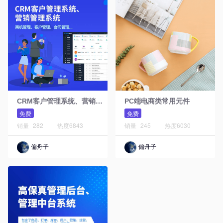
C
RM客户管理系统、营销管理系统
PC端电商类常用元件
免费
免费
销量
282
热度
6843
销量
245
热度
6030
偏舟子
偏舟子