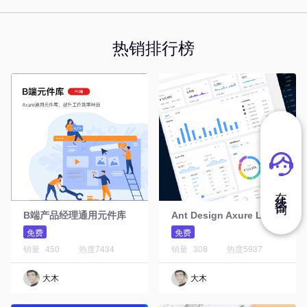
热销排行榜
在 线 咨 询
A
nt Design Axure Library元件库Web版
B端产品经理通用元件库
免费
免费
销量
450
热度
7434
销量
308
热度
5937
大木
大木