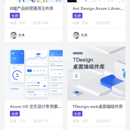
A
nt Design Axure Library元件库Web版
B端产品经理通用元件库
免费
免费
销量
450
热度
7434
销量
308
热度
5937
大木
大木
A
xure UX 交互设计常用素材元件库(界面模型、流程图素材、标注元素、手势图标等)
TDesign web桌面端组件库
免费
免费
销量
210
热度
5134
销量
162
热度
4427