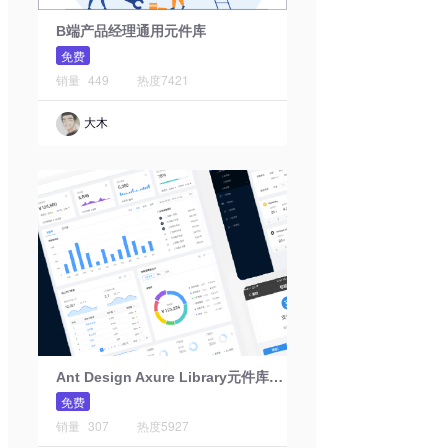
B端产品经理通用元件库
免费
销量
449
热度
7421
大木
A
nt Design Axure Library元件库Web版
免费
销量
307
热度
5927