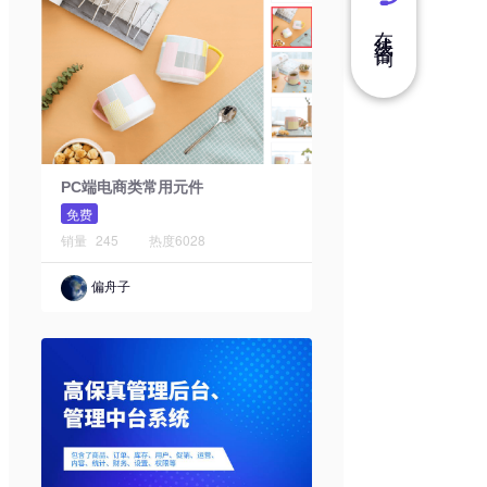
在 线 咨 询
PC端电商类常用元件
免费
销量
245
热度
6028
偏舟子