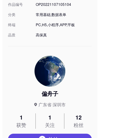
作品编号
OP20221107105104
分类
常用基础,数据表单
终端
PC,H5,小程序,APP,平板
品质
高保真
偏舟子
广东省·深圳市
1
1
12
获赞
关注
粉丝