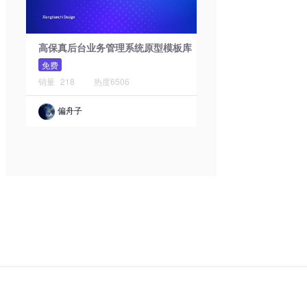
高保真后台业务管理系统原型模板库
免费
销量
218
热度
6506
偏舟子