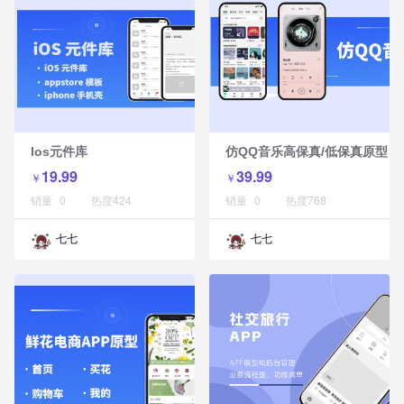
Ios元件库
仿QQ音乐高保真/低保真原型
19.99
39.99
￥
￥
销量
0
热度
424
销量
0
热度
768
七七
七七