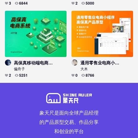
3
6844
2
5000
高保真移动端电商APP产品原型模板
通用零售业电商小程序高保真产品原型，覆盖用户端、管理中台、直播APP、B2B软件控件台
偏舟子
大木
2
5251
0
8766
象天尺是面向全球产品经理
的产品原型交易、作品分享
和创业的平台