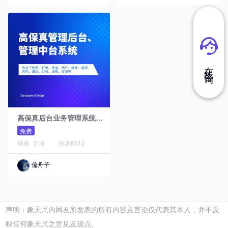
在 线 咨 询
高
保真后台业务管理系统原型模板库
免费
销量
218
热度
6512
偏舟子
声明：象天尺内网友所发表的所有内容及言论仅代表其本人，并不反
映任何象天尺之意见及观点。