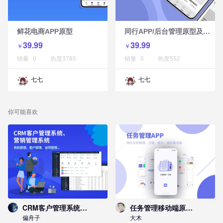
同
行APP/后台管理原型及需求说明
鲜花电商APP原型
39.99
39.99
￥
￥
销量
0
热度
3785
销量
0
热度
552
七七
七七
你可能喜欢
CRM客户管理系统、营销管理系统
任务管理移动端原型模板【工具】
偏舟子
大木